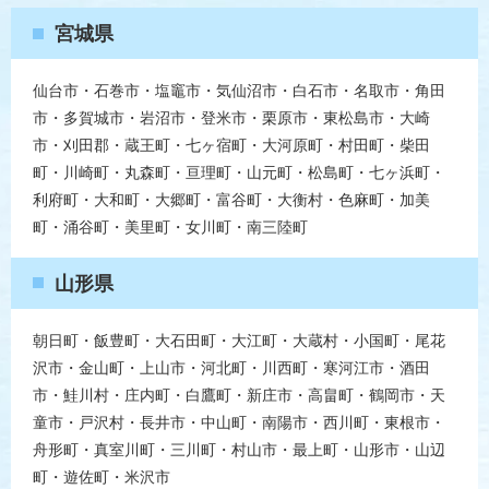
宮城県
仙台市・石巻市・塩竈市・気仙沼市・白石市・名取市・角田
市・多賀城市・岩沼市・登米市・栗原市・東松島市・大崎
市・刈田郡・蔵王町・七ヶ宿町・大河原町・村田町・柴田
町・川崎町・丸森町・亘理町・山元町・松島町・七ヶ浜町・
利府町・大和町・大郷町・富谷町・大衡村・色麻町・加美
町・涌谷町・美里町・女川町・南三陸町
山形県
朝日町・飯豊町・大石田町・大江町・大蔵村・小国町・尾花
沢市・金山町・上山市・河北町・川西町・寒河江市・酒田
市・鮭川村・庄内町・白鷹町・新庄市・高畠町・鶴岡市・天
童市・戸沢村・長井市・中山町・南陽市・西川町・東根市・
舟形町・真室川町・三川町・村山市・最上町・山形市・山辺
町・遊佐町・米沢市